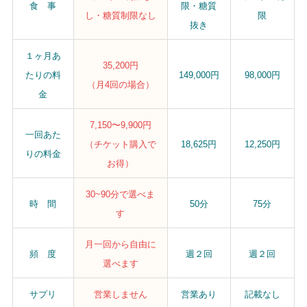
食 事
限・糖質
し・糖質制限なし
限
抜き
１ヶ月あ
35,200円
たりの料
149,000円
98,000円
（月4回の場合）
金
7,150〜9,900円
一回あた
（チケット購入で
18,625円
12,250円
りの料金
お得）
30~90分で選べま
時 間
50分
75分
す
月一回から自由に
頻 度
週２回
週２回
選べます
サプリ
営業しません
営業あり
記載なし